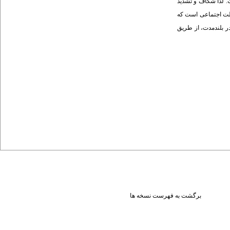
ست. لذا شکاف و تشدید
الت اجتماعی است که
در بلندمدت، از طریق
برگشت به فهرست نسخه ها