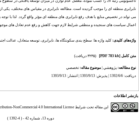
تاکسونومی رتبه 28 را کسب نموده، معضل عدم توازن در میزان توسعه یافتگی
نابرابری منطقه ای را موجب گردیده است. مطالعه نابرابری در مقیاس های مختلف، یکی از
می تواند در تخصیص منابع با هدف رفع نابرابری های منطقه ای مؤثر واقع گردد. لذا با توج
اعمال سیاست های سنجیده و منطقی شرایط لازم جهت کاهش و رفع عدم تعادل های موجود 
واژه‌های کلیدی:
کلید واژه ها: سطح بندی سکونتگاه ها
،
نابرابری
،
توسعه متعادل
،
عدالت اجت
متن کامل
[PDF 783 kb]
(۳۲۳۵ دریافت)
نوع مطالعه:
پژوهشي
|
موضوع مقاله:
تخصصي
دریافت: 1392/6/6 | پذیرش: 1393/9/13 | انتشار: 1393/9/13
بازنشر اطلاعات
این مقاله تحت شرایط
ibution-NonCommercial 4.0 International License
دوره 13، شماره 42 - ( 4-1392 )