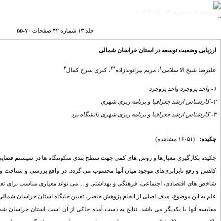
دوره ۱۳، شماره ۴۲ - ( ۴-۱۳۹۲ )
جلد ۱۳ شماره ۴۲ صفحات ۷۰-۵۵
ارزیابی وضعیت توسعه در استان خراسان شمالی
۳
۲
*
۱
علیرضا شیخ الا سلامی
،
مریم بیرانوندزاده
،
کبری سرخ کمال
۱- واحد بروجرد واحد بروجرد
۲- کارشناس ارشد جغرافیا و برنامه ریزی شهری
۳- کارشناس ارشد جغرافیا و برنامه ریزی شهری دانشگاه یزد
چکیده:
(۱۶۰۵۱ مشاهده)
چکیده بکارگیری معیارها و روش های کمی جهت سطح بندی سکونتگاه ها در سیستم فضایی م
کاهش و رفع نابرابری‌های موجود میان آنها محسوب می گردد. در واقع بررسی و شناخت وضع
شاخص های اقتصادی، اجتماعی، فرهنگی و بهداشتی و ... می تواند معیاری مناسب برای تعیین
علم به این موضوع، هدف اصلی از انجام پژوهش حاضر، تعیین جایگاه استان خراسان شما