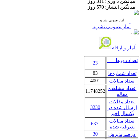
میانگین داوری:
311 روز
میانگین انتشار:
570 روز
آمار عمومی نشریه
آمار عمومی نشریه
آمار و ارقام
تعداد دورها
23
83
تعداد شماره‌ها
4001
تعداد مقالات
تعداد مشاهده
11748252
مقاله
تعداد مقالات
3230
ارسال شده در
یکسال اخیر
تعداد مقالات
637
پذیرفته شده
30
درصد پذیرش