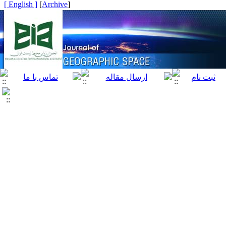
[ English ]
]
Archive
[