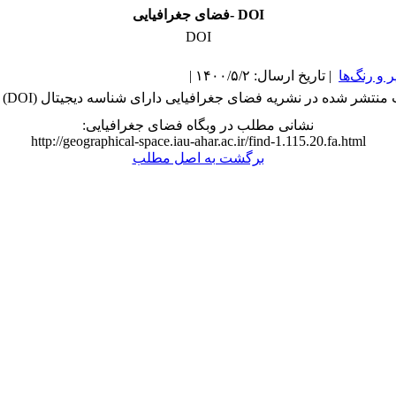
فضای جغرافیایی- DOI
DOI
و رنگ‌ها
| تاریخ ارسال: ۱۴۰۰/۵/۲ |
نتشر شده در نشریه فضای جغرافیایی دارای شناسه دیجیتال (DOI) می باشند.
نشانی مطلب در وبگاه فضای جغرافیایی:
http://geographical-space.iau-ahar.ac.ir/find-1.115.20.fa.html
برگشت به اصل مطلب