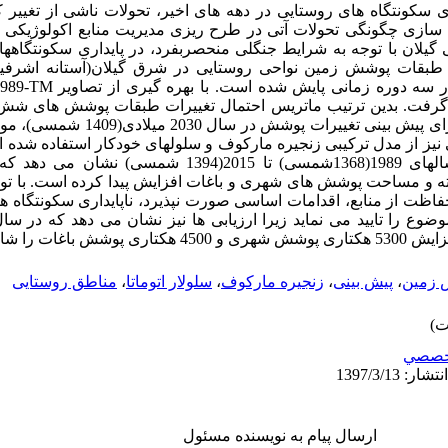
ری سکونتگاه های روستایی در دهه های اخیر، تحولات ناشی از تغیی
ازی چگونگی تحولات آتی در طرح ریزی مدیریت منابع اکولوژیکی 
یلان با توجه به شرایط جنگلی منحصربفرد، در پایداری سکونتگاهها
ت طبقات پوشش زمین نواحی روستایی در شرق گیلان(آستانه اشرفیه
-1989،
TM
قرار گرفت. بدین ترتیب ماتریس احتمال تغییرات طبقات پوشش های شش
باغات، منابع آبی، جنگل و فاقد پوشش برای پی
یز از مدل ترکیبی زنجیره مارکوف و سلولهای خودکار استفاده شده 
تغییرات پوشش زمین در فاصله بین سالهای 1989(1368شمسی) تا 5
ه و مساحت پوشش های شهری و باغات افزایش پیدا کرده است. با توج
اظت از منابع، اقدامات اساسی صورت نپذیرد، ناپایداری سکونتگاه ه
ش زمین
،
پیش بینی
،
زنجیره مارکوف
،
سلولار اتوماتا
،
مناطق روستایی
خصصي
ارسال پیام به نویسنده مسئول