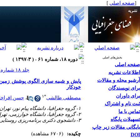
[
صفحه اصلی
]
بخش‌های اصلی
دوره ۱۸، شماره ۶۱ - ( ۳-۱۳۹۷ )
صفحه اصلی
جلد ۱۸ شماره ۶۱ صفحات ۳۱۶-۲۹۵
اطلاعات نشریه
آرشیو مجله و مقالات
پایش و شبیه سازی الگوی پوشش زمین د
خودکار
برای نویسندگان
برای داوران
۱
*
مصطفی طالشی
،
حسن افراخت
ثبت نام و اشتراک
۱- گروه جغرافیا، دانشگاه پیام نور، تهران، ایران. (نویسنده مسئول).
تماس با ما
۲- گروه جغرافیا، دانشگاه خوارزمی، تهران، ایران
تسهیلات پایگاه
۳- دانشجوی دکتری برنامه‌ریزی روستایی،گروه جغرافیا، دانشگاه پیام نور
بایگانی مقالات زیر چاپ
چکیده:
(۶۷۰۶ مشاهده)
DOI