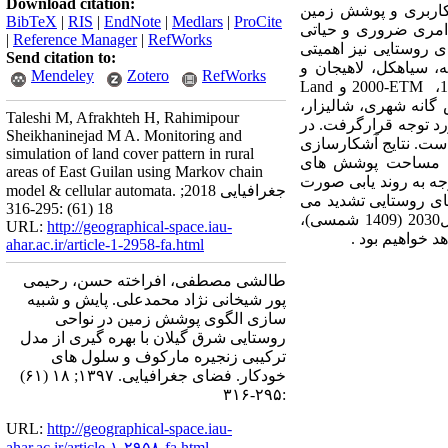
Download citation:
ر کاربری و پوشش زمین
BibTeX
|
RIS
|
EndNote
|
Medlars
|
ProCite
امری ضروری و حیاتی
|
Reference Manager
|
RefWorks
ی روستایی نیز اهمیتی
Send citation to:
، سیاهکل، لاهیجان و
Mendeley
Zotero
RefWorks
ETM
-2000 و
Land
 گانه شهری، شالیزار،
Taleshi M, Afrakhteh H, Rahimipour
ش بینی تغییرات پوشش در سال 2030 میلادی(1409 شمسی)، مورد توجه قرارگرفت. در
Sheikhaninejad M A. Monitoring and
است. نتایج آشکارسازی
simulation of land cover pattern in rural
201(1394 شمسی) نشان می دهد که مساحت پوشش های
areas of East Guilan using Markov chain
ه به روند یابی صورت
model & cellular automata. جغرافیایی 2018;
ای روستایی تشدید می
18 (61) :295-316
یابد. نتایج شبیه سازی در آینده نیز این موضوع را تایید می نماید زیرا ارزیابی ها نیز نشان می دهد که در سال2030 (1409 شمسی)،
URL:
http://geographical-space.iau-
ahar.ac.ir/article-1-2958-fa.html
طالشی مصطفی، افراخته حسن، رحیمی
پور شیخانی نژاد محمدعلی. پایش و شبیه
سازی الگوی پوشش زمین در نواحی
روستایی شرق گیلان با بهره گیری از مدل
ترکیبی زنجیره مارکوف و سلول های
خودکار. فضای جغرافیایی. ۱۳۹۷; ۱۸ (۶۱)
:۲۹۵-۳۱۶
URL:
http://geographical-space.iau-
ahar.ac.ir/article-۱-۲۹۵۸-fa.html