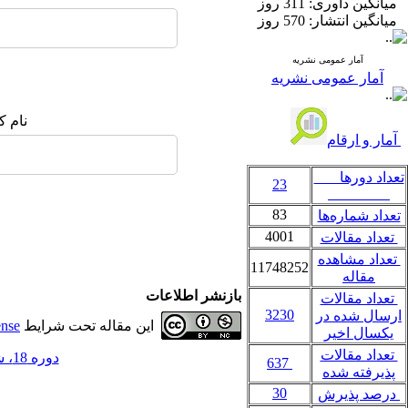
میانگین داوری:
311 روز
میانگین انتشار:
570 روز
آمار عمومی نشریه
آمار عمومی نشریه
نام ک
آمار و ارقام
تعداد دورها
23
83
تعداد شماره‌ها
4001
تعداد مقالات
تعداد مشاهده
11748252
مقاله
بازنشر اطلاعات
تعداد مقالات
3230
ارسال شده در
این مقاله تحت شرایط
ense
یکسال اخیر
تعداد مقالات
دوره 18، شماره 61 - ( 3-1397 )
637
پذیرفته شده
30
درصد پذیرش