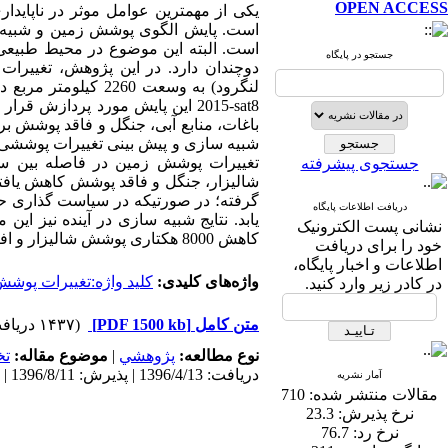
OPEN ACCESS
یکی از مهمترین عوامل موثر در ناپایدا
است. پایش الگوی پوشش زمین و شبیه س
است. البته این موضوع در محیط طبیعی گ
جستجو در پایگاه
دوچندان دارد. در این پژوهش، تغییرا
لنگرود) به وسعت 2260 کیلومتر مربع در سه دوره زمانی پایش شده است. با بهره گیری از تصاویر
sat8
-2015 این پایش مورد پردازش 
شبیه سازی و پیش بینی تغییرات پوششی ن
جستجوی پیشرفته
شالیزار، جنگل و فاقد پوشش کاهش یافت
گرفته؛ در صورتیکه در سیاست گذاری حف
دریافت اطلاعات پایگاه
نشانی پست الکترونیک
کاهش 8000 هکتاری پوشش شالیزار و افزایش 5300 هکتاری پوشش شهری و 4500 هکتاری پوشش باغات را شاهد خواهیم بود .
خود را برای دریافت
اطلاعات و اخبار پایگاه،
واژه‌های کلیدی:
کلید واژه:تغییرات پوش
در کادر زیر وارد کنید.
متن کامل
[PDF 1500 kb]
(۱۴۳۷ دریافت)
نوع مطالعه:
پژوهشي
|
موضوع مقاله:
ت
دریافت: 1396/4/13 | پذیرش: 1396/8/11 | انتشار: 1397/3/13
آمار نشریه
مقالات منتشر شده:
710
نرخ پذیرش:
23.3
نرخ رد:
76.7