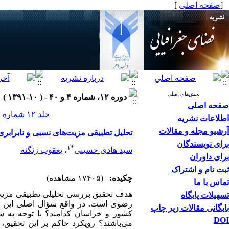
[
صفحه اصلی
]
بخش‌های اصلی
دوره ۱۲، شماره ۴ و ۴۰ - ( ۱۰-۱۳۹۱ )
صفحه اصلی
جلد ۱۲ شماره ۴ و ۴۰ صفحات ۹۸-۷۴
اطلاعات نشریه
آرشیو مجله و مقالات
تحلیل تطبیقی مزیت‌های نسبی و نابرا
برای نویسندگان
۱
*
سید هادی حسینی
،
یعقوب زنگنه
برای داوران
ثبت نام و اشتراک
چکیده:
(۱۷۴۰۵ مشاهده)
تماس با ما
هدف تحقیق بررسی تحلیلی تطبیقی مزیت
تسهیلات پایگاه
رضوی است. در واقع سؤال اصلی این است
بایگانی مقالات زیر چاپ
کشور و خراسان کدامند؟ با توجه به ش
DOI
می‌باشند؟ رویکرد حاکم بر این تحقیق، 