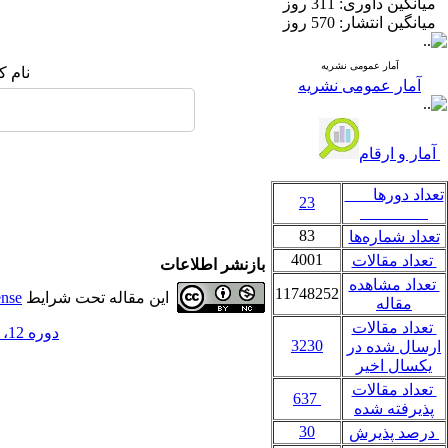
میانگین داوری:
311 روز
میانگین انتشار:
570 روز
آمار عمومی نشریه
نام ک
آمار عمومی نشریه
آمار و ارقام
تعداد دورها
23
83
تعداد شماره‌ها
4001
تعداد مقالات
بازنشر اطلاعات
تعداد مشاهده
11748252
این مقاله تحت شرایط
ense
مقاله
تعداد مقالات
دوره 12، شماره 4 و 40 - ( 10-1391 )
3230
ارسال شده در
یکسال اخیر
تعداد مقالات
637
پذیرفته شده
30
درصد پذیرش