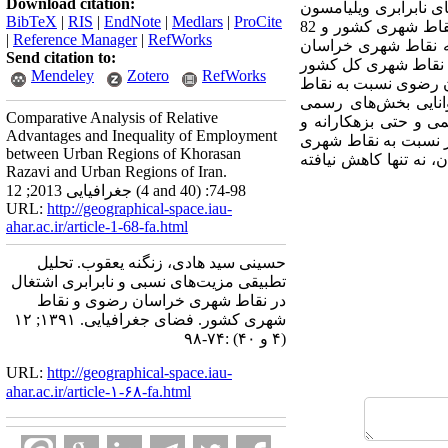
Download citation:
ی نابرابری ویلیامسون
BibTeX
|
RIS
|
EndNote
|
Medlars
|
ProCite
و ضریب تغییرات استفاده گردید. یافته‌های حاصل از تحقیق بیانگر این است که بخش کشاورزی در 70 درصد نقاط شهری کشور و 82
|
Reference Manager
|
RefWorks
 نقاط شهری خراسان
Send citation to:
ه نقاط شهری کل کشور
Mendeley
Zotero
RefWorks
ان رضوی نسبت به نقاط
وانایی بخش‌های رسمی
Comparative Analysis of Relative
ی و حتی بزهکارانه و
Advantages and Inequality of Employment
ور نسبت به نقاط شهری
between Urban Regions of Khorasan
 75-85 در نقاط شهری کشور و استان، نه تنها کاهش نیافته
Razavi and Urban Regions of Iran.
جغرافیایی 2013; 12 (4 and 40) :74-98
URL:
http://geographical-space.iau-
ahar.ac.ir/article-1-68-fa.html
حسینی سید هادی، زنگنه یعقوب. تحلیل
تطبیقی مزیت‌های نسبی و نابرابری اشتغال
در نقاط شهری خراسان رضوی و نقاط
شهری کشور. فضای جغرافیایی. ۱۳۹۱; ۱۲
(۴ و ۴۰) :۷۴-۹۸
URL:
http://geographical-space.iau-
ahar.ac.ir/article-۱-۶۸-fa.html