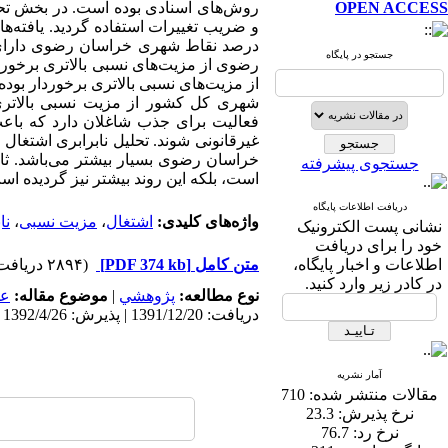
OPEN ACCESS
روش‌های اسنادی بوده است. در بخش تحلی
درصد نقاط شهری خراسان رضوی دارای
جستجو در پایگاه
رضوی از مزیت‌های نسبی بالاتری برخور
از مزیت‌های نسبی بالاتری برخوردار بو
شهری کل کشور از مزیت نسبی بالاتری 
فعالیت برای جذب شاغلان دارد که باع
غیرقانونی شوند. تحلیل نابرابری اشتغال
جستجوی پیشرفته
است، بلکه این روند بیشتر نیز گردیده اس
دریافت اطلاعات پایگاه
واژه‌های کلیدی:
اشتغال
،
مزیت نسبی
،
نا
نشانی پست الکترونیک
خود را برای دریافت
اطلاعات و اخبار پایگاه،
متن کامل
[PDF 374 kb]
(۲۸۹۴ دریافت)
در کادر زیر وارد کنید.
نوع مطالعه:
پژوهشي
|
موضوع مقاله:
عم
دریافت: 1391/12/20 | پذیرش: 1392/4/26 | انتشار: 1393/7/14
آمار نشریه
مقالات منتشر شده:
710
نرخ پذیرش:
23.3
نرخ رد:
76.7